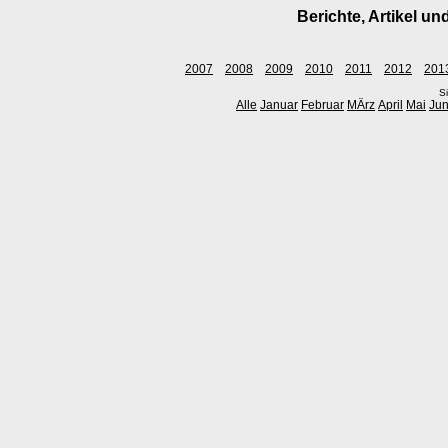
Berichte, Artikel 
2007
2008
2009
2010
2011
2012
201
Si
Alle
Januar
Februar
MÄrz
April
Mai
Jun