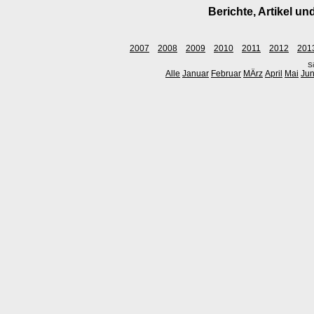
Berichte, Artikel 
2007
2008
2009
2010
2011
2012
201
Si
Alle
Januar
Februar
MÄrz
April
Mai
Jun