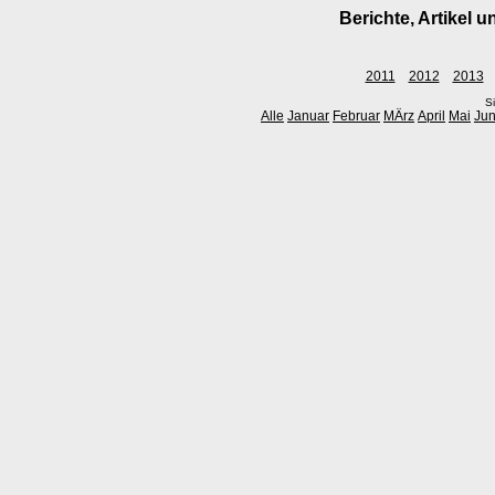
Berichte, Artikel 
2011
2012
2013
Si
Alle
Januar
Februar
MÄrz
April
Mai
Jun